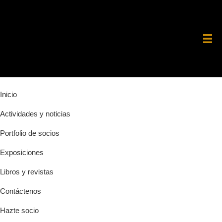
Saltar
Saltar
Saltar
a
al
a
la
contenido
la
navegación
principal
barra
principal
lateral
principal
Inicio
Actividades y noticias
Portfolio de socios
Exposiciones
Libros y revistas
Contáctenos
Hazte socio