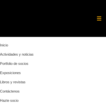
Saltar
Saltar
Saltar
a
al
a
la
contenido
la
navegación
principal
barra
principal
lateral
principal
Inicio
Actividades y noticias
Portfolio de socios
Exposiciones
Libros y revistas
Contáctenos
Hazte socio