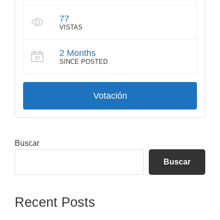
77
VISTAS
2 Months
SINCE POSTED
Votación
Barra
Buscar
lateral
Buscar
principal
Recent Posts