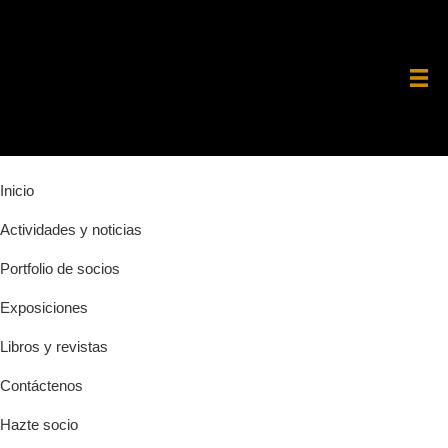
Saltar
Saltar
Saltar
a
al
a
la
contenido
la
navegación
principal
barra
principal
lateral
principal
Inicio
Actividades y noticias
Portfolio de socios
Exposiciones
Libros y revistas
Contáctenos
Hazte socio