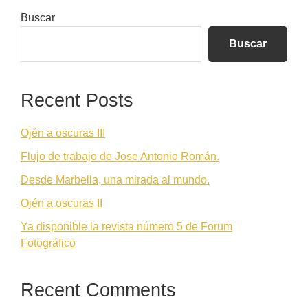
Barra
Buscar
lateral
Buscar
principal
Recent Posts
Ojén a oscuras III
Flujo de trabajo de Jose Antonio Román.
Desde Marbella, una mirada al mundo.
Ojén a oscuras II
Ya disponible la revista número 5 de Forum
Fotográfico
Recent Comments