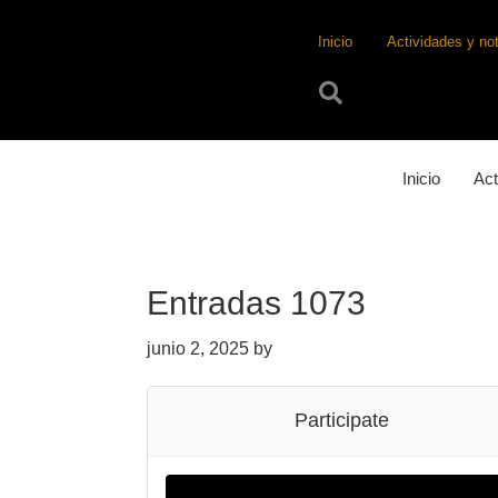
Saltar
Saltar
Saltar
Inicio
Actividades y not
a
al
a
la
contenido
la
Buscar
navegación
principal
barra
principal
lateral
principal
Inicio
Act
Entradas 1073
junio 2, 2025
by
Participate