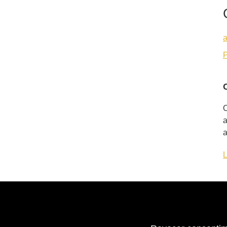
a
P
O
a
a
L