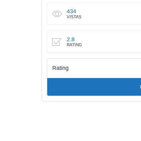
434
VISTAS
2.8
RATING
Rating