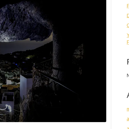
F
D
O
Y
F
N
a
a