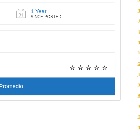
1 Year
SINCE POSTED
d
j
f
o
j
Promedio
a