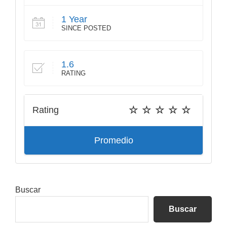
1 Year
SINCE POSTED
1.6
RATING
Rating
Promedio
Barra
Buscar
lateral
Buscar
principal