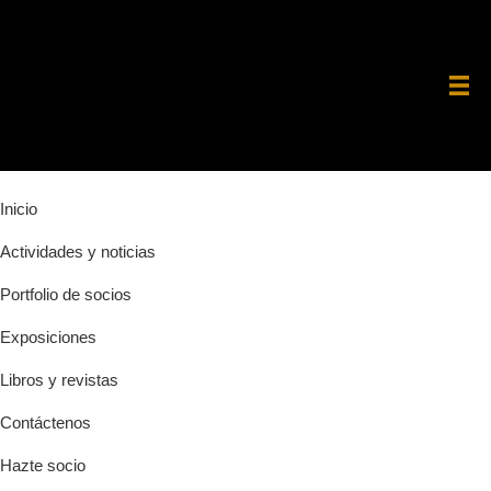
Saltar
Saltar
Saltar
a
al
a
la
contenido
la
navegación
principal
barra
principal
lateral
principal
Inicio
Actividades y noticias
Portfolio de socios
Exposiciones
Libros y revistas
Contáctenos
Hazte socio