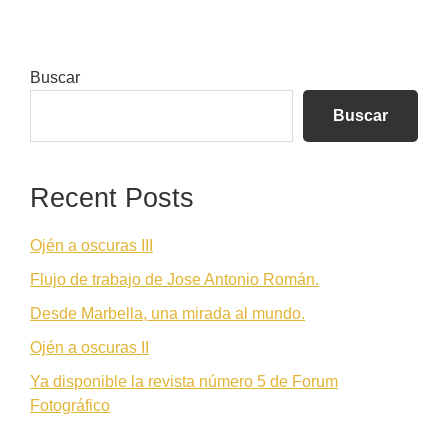
Barra
Buscar
lateral
Buscar
principal
Recent Posts
Ojén a oscuras III
Flujo de trabajo de Jose Antonio Román.
Desde Marbella, una mirada al mundo.
Ojén a oscuras II
Ya disponible la revista número 5 de Forum
Fotográfico