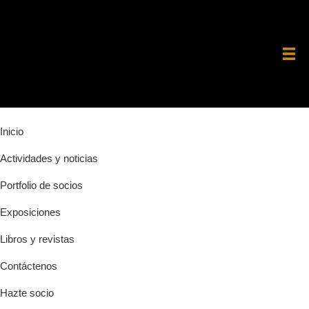
Saltar
Saltar
Saltar
a
al
a
la
contenido
la
navegación
principal
barra
principal
lateral
principal
Inicio
Actividades y noticias
Portfolio de socios
Exposiciones
Libros y revistas
Contáctenos
Hazte socio