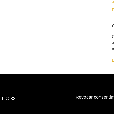
a
P
O
a
a
L
Revocar consentim