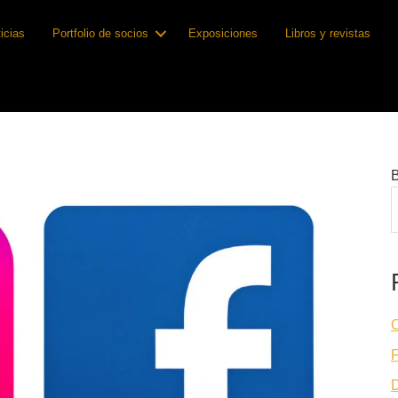
icias
Portfolio de socios
Exposiciones
Libros y revistas
O
F
D