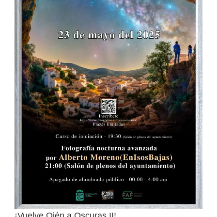
¡Vuelve Ojén a Oscuras II!