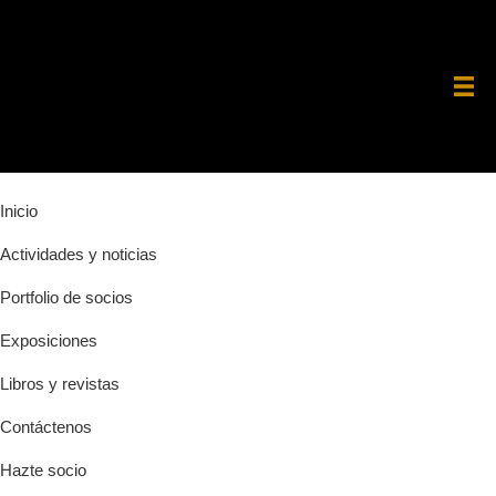
Saltar
Saltar
Saltar
a
al
a
la
contenido
la
navegación
principal
barra
principal
lateral
principal
Inicio
Actividades y noticias
Portfolio de socios
Exposiciones
Libros y revistas
Contáctenos
Hazte socio