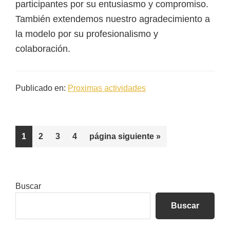
participantes por su entusiasmo y compromiso.
También extendemos nuestro agradecimiento a
la modelo por su profesionalismo y
colaboración.
Publicado en:
Proximas actividades
Página
Página
Página
Página
Ir
1
2
3
4
página siguiente »
a
la
Barra
Buscar
lateral
Buscar
principal